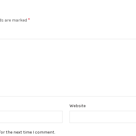
*
lds are marked
Website
for the next time I comment.