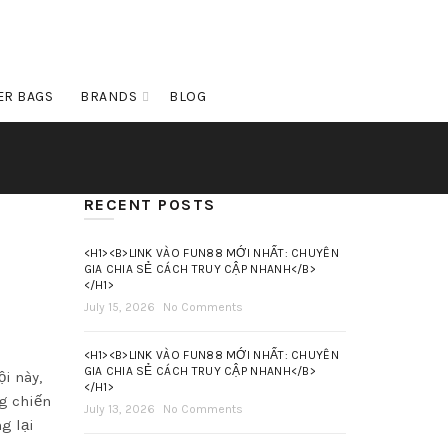
ER BAGS
BRANDS
BLOG
RECENT POSTS
<H1><B>LINK VÀO FUN88 MỚI NHẤT: CHUYÊN
GIA CHIA SẺ CÁCH TRUY CẬP NHANH</B>
</H1>
July 15, 2026
No Comments
<H1><B>LINK VÀO FUN88 MỚI NHẤT: CHUYÊN
GIA CHIA SẺ CÁCH TRUY CẬP NHANH</B>
i này,
</H1>
g chiến
July 13, 2026
No Comments
g lại