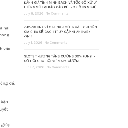
ĐÁNH GIÁ TÍNH MINH BẠCH VÀ TỐC ĐỘ XỬ LÝ
LUỒNG SỐ TẠI BÁO CÁO RỦI RO CÔNG NGHỆ
July 8, 2026
No Comments
<H1><B>LINK VÀO FUN88 MỚI NHẤT: CHUYÊN
a hai
GIA CHIA SẺ CÁCH TRUY CẬP NHANH</B>
phong
</H1>
July 1, 2026
No Comments
h vào
SLOTS THƯỞNG TĂNG CƯỜNG 30% FUN8 –
CƠ HỘI CHO HỘI VIÊN KIM CƯƠNG
June 7, 2026
No Comments
bóng đá.
 bạn
uyết
ẽ giúp