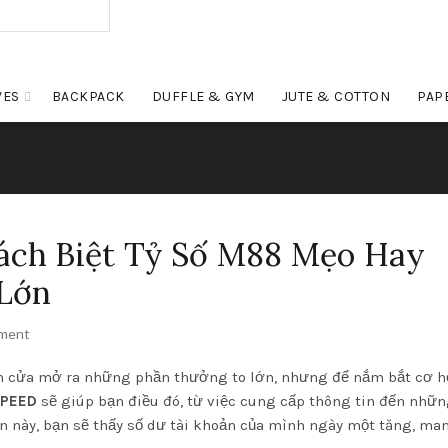
VES
BACKPACK
DUFFLE & GYM
JUTE & COTTON
PAP
ch Biệt Tỷ Số M88 Mẹo Hay
 Lớn
mment
h cửa mở ra những phần thưởng to lớn, nhưng để nắm bắt cơ hộ
SPEED
sẽ giúp bạn điều đó, từ việc cung cấp thông tin đến nhữn
ín này, bạn sẽ thấy số dư tài khoản của mình ngày một tăng, man