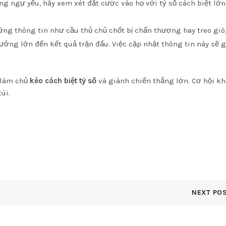
ng ngự yếu, hãy xem xét đặt cược vào họ với tỷ số cách biệt lớn
ững thông tin như cầu thủ chủ chốt bị chấn thương hay treo giò,
hưởng lớn đến kết quả trận đấu. Việc cập nhật thông tin này sẽ 
 làm chủ
kèo cách biệt tỷ số
và giành chiến thắng lớn. Cơ hội k
túi.
NEXT PO