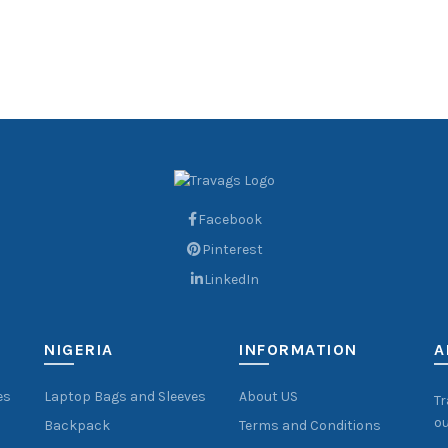
Facebook
Pinterest
LinkedIn
NIGERIA
INFORMATION
A
es
Laptop Bags and Sleeves
About US
Tr
ou
Backpack
Terms and Conditions