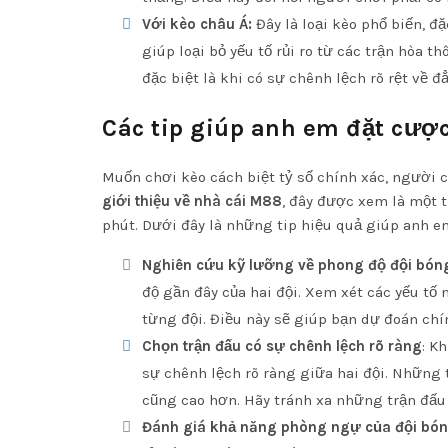
Với kèo châu Á:
Đây là loại kèo phổ biến, đặ
giúp loại bỏ yếu tố rủi ro từ các trận hòa 
đặc biệt là khi có sự chênh lệch rõ rệt về đ
Các tip giúp anh em đặt cược
Muốn chơi kèo cách biệt tỷ số chính xác, người 
giới thiệu về nhà cái M88
, đây được xem là một 
phút. Dưới đây là những tip hiệu quả giúp anh em
Nghiên cứu kỹ lưỡng về phong độ đội bón
độ gần đây của hai đội. Xem xét các yếu tố 
từng đội. Điều này sẽ giúp bạn dự đoán chí
Chọn trận đấu có sự chênh lệch rõ ràng
: K
sự chênh lệch rõ ràng giữa hai đội. Nhữn
cũng cao hơn. Hãy tránh xa những trận đấu 
Đánh giá khả năng phòng ngự của đội bó