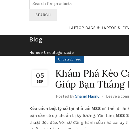
Search
for:
SEARCH
LAPTOP BAGS & LAPTOP SLEE
Blog
Home
»
Uncategorized
»
Uncategorized
Khám Phá Kèo Cá
05
Giúp Bạn Thắng
SEP
Posted by
Shanid Hasnu
Leave a co
Kèo cách biệt tỷ số
tại
nhà cái M88
có thể là cán
bạn cần có sự chuẩn bị kỹ lưỡng. Yên tâm,
M88 
thuật độc đáo. Với sự đồng hành của nhà cái uy t