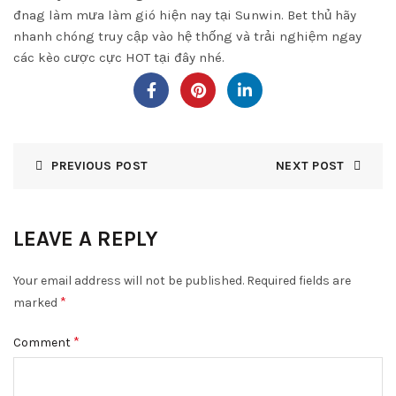
đnag làm mưa làm gió hiện nay tại Sunwin. Bet thủ hãy
nhanh chóng truy cập vào hệ thống và trải nghiệm ngay
các kèo cược cực HOT tại đây nhé.
PREVIOUS POST
NEXT POST
LEAVE A REPLY
Your email address will not be published.
Required fields are
*
marked
*
Comment