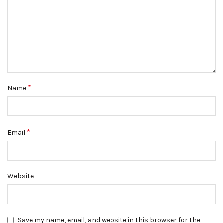
*
Name
*
Email
Website
Save my name, email, and website in this browser for the