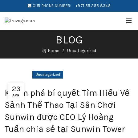
OUR PHONE NUMBER:
+971 55 255 8345
BLOG
Home
Uncategorized
Uncategorized
23
Khám phá bí quyết Tìm Hiểu Về
APR
Sảnh Thể Thao Tại Sân Chơi
Sunwin được CEO Lý Hoàng
Tuấn chia sẻ tại Sunwin Tower