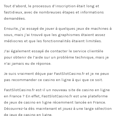
Tout d’abord, le processus d’inscription était long et
fastidieux, avec de nombreuses étapes et informations
demandées.
Ensuite, j’ai essayé de jouer à quelques jeux de machines à
sous, mais j’ai trouvé que les graphismes étaient assez
médiocres et que les fonctionnalités étaient limitées.
J’ai également essayé de contacter le service clientèle
pour obtenir de l’aide sur un problème technique, mais je
n’ai jamais eu de réponse.
Je suis vraiment déçue par FastSlotCasino.fr et je ne peux
pas recommander ce casino en ligne à qui que ce soit.
FastSlotCasino.fr est-il un nouveau site de casino en ligne
en France ? En effet, FastSlotCasino.fr est une plateforme
de jeux de casino en ligne récemment lancée en France.
Découvrez-la dès maintenant et jouez à une large sélection
de jeux de casino en ligne.