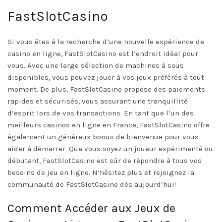
FastSlotCasino
Si vous êtes à la recherche d’une nouvelle expérience de
casino en ligne, FastSlotCasino est l’endroit idéal pour
vous. Avec une large sélection de machines à sous
disponibles, vous pouvez jouer à vos jeux préférés à tout
moment. De plus, FastSlotCasino propose des paiements
rapides et sécurisés, vous assurant une tranquillité
d’esprit lors de vos transactions. En tant que l’un des
meilleurs casinos en ligne en France, FastSlotCasino offre
également un généreux bonus de bienvenue pour vous
aider à démarrer. Que vous soyez un joueur expérimenté ou
débutant, FastSlotCasino est sûr de répondre à tous vos
besoins de jeu en ligne. N’hésitez plus et rejoignez la
communauté de FastSlotCasino dès aujourd’hui!
Comment Accéder aux Jeux de