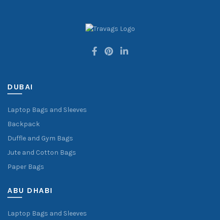
DUBAI
Laptop Bags and Sleeves
Backpack
Duffle and Gym Bags
Jute and Cotton Bags
Paper Bags
ABU DHABI
Laptop Bags and Sleeves