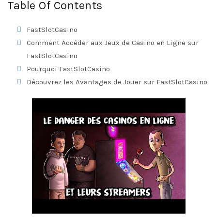
Table Of Contents
FastSlotCasino
Comment Accéder aux Jeux de Casino en Ligne sur
FastSlotCasino
Pourquoi FastSlotCasino
Découvrez les Avantages de Jouer sur FastSlotCasino